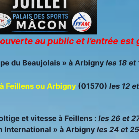
ouverte au public et l’entrée est 
upe du Beaujolais » à Arbigny
les 18 et 
à Feillens ou Arbigny
(01570)
les 12 e
oltige et vitesse
à Feillens :
les 26 et 
n International » à Arbigny
les 24 et 2