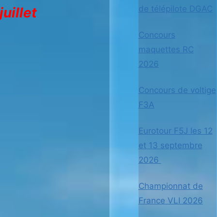
de télépilote DGAC
juillet
Concours
maquettes RC
2026
Concours de voltige
F3A
Eurotour F5J les 12
et 13 septembre
2026
Championnat de
France VLI 2026