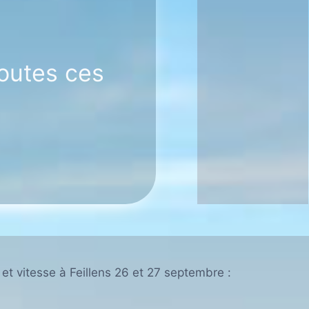
outes ces
e et vitesse à Feillens 26 et 27 septembre :