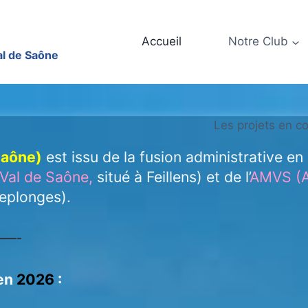
Accueil
Notre Club
al de Saône
Les projets en c
Saône)
est issu de la fusion administrative e
Val de Saône,
situé à Feillens) et de l’
AMVS (A
eplonges).
—-
 en
2026
: