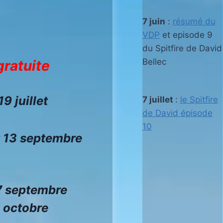
7 juin
:
résumé du
VDP
et episode 9
du Spitfire
de David
Bellec
gratuite
19 juillet
7 juillet
:
le Spitfire
de David épisode
10
t 13 septembre
27 septembre
5 octobre