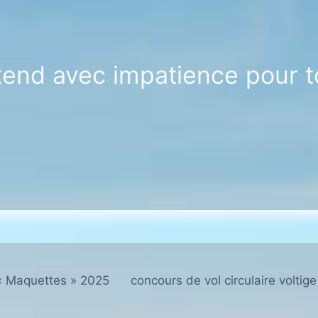
end avec impatience pour t
« Maquettes » 2025
concours de vol circulaire voltig