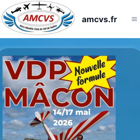
Skip
to
amcvs.fr
content