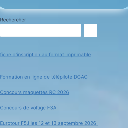
Rechercher
fiche d'inscription au format imprimable
Formation en ligne de télépilote DGAC
Concours maquettes RC 2026
Concours de voltige F3A
Eurotour F5J les 12 et 13 septembre 2026