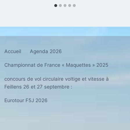
Accueil
Agenda 2026
Championnat de France « Maquettes » 2025
concours de vol circulaire voltige et vitesse à
Feillens 26 et 27 septembre :
Eurotour F5J 2026