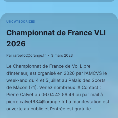
LES
12
ET
13
UNCATEGORIZED
SEPTEMBRE
2026
Championnat de France VLI
2026
Par
rarbellot@orange.fr
3 mars 2023
Le Championnat de France de Vol Libre
d’Intérieur, est organisé en 2026 par l’AMCVS le
week-end du 4 et 5 juillet au Palais des Sports
de Mâcon (71). Venez nombreux !!! Contact :
Pierre Calvet au 06.04.42.56.46 ou par mail à
pierre.calvet634@orange.fr La manifestation est
ouverte au public et l’entrée est gratuite