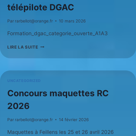
télépilote DGAC
Par
rarbellot@orange.fr
10 mars 2026
Formation_dgac_categorie_ouverte_A1A3
FORMATION
LIRE LA SUITE
EN
LIGNE
DE
TÉLÉPILOTE
DGAC
UNCATEGORIZED
Concours maquettes RC
2026
Par
rarbellot@orange.fr
14 février 2026
Maquettes à Feillens les 25 et 26 avril 2026